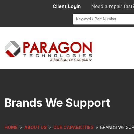
Client Login
Need a repair fast
Brands We Support
HOME
»
ABOUT US
»
OUR CAPABILITIES
»
BRANDS WE SU