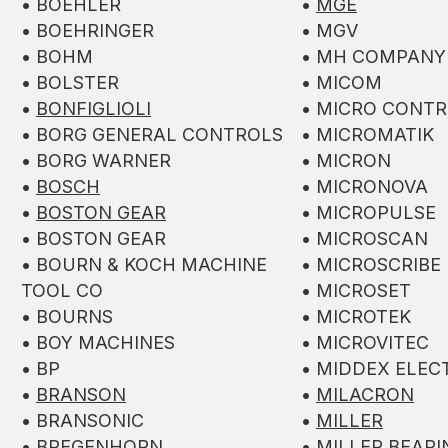
• BOEHLER
•
MGE
• BOEHRINGER
• MGV
• BOHM
• MH COMPANY
• BOLSTER
• MICOM
•
BONFIGLIOLI
• MICRO CONT
• BORG GENERAL CONTROLS
• MICROMATIK
• BORG WARNER
• MICRON
•
BOSCH
• MICRONOVA
•
BOSTON GEAR
• MICROPULSE
• BOSTON GEAR
• MICROSCAN
• BOURN & KOCH MACHINE
• MICROSCRIBE
TOOL CO
• MICROSET
• BOURNS
• MICROTEK
• BOY MACHINES
• MICROVITEC
• BP
• MIDDEX ELEC
•
BRANSON
•
MILACRON
• BRANSONIC
•
MILLER
• BREGENHORN
• MILLER BEAR