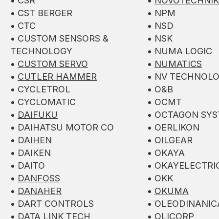
• CSR
•
NOVOTECHNIK
• CST BERGER
• NPM
• CTC
• NSD
• CUSTOM SENSORS &
• NSK
TECHNOLOGY
• NUMA LOGIC
•
CUSTOM SERVO
•
NUMATICS
•
CUTLER HAMMER
• NV TECHNOL
• CYCLETROL
• O&B
• CYCLOMATIC
• OCMT
•
DAIFUKU
• OCTAGON SY
• DAIHATSU MOTOR CO
• OERLIKON
•
DAIHEN
•
OILGEAR
• DAIKEN
• OKAYA
• DAITO
• OKAYELECTRI
•
DANFOSS
• OKK
•
DANAHER
•
OKUMA
• DART CONTROLS
• OLEODINANIC
• DATA LINK TECH
• OLICORP