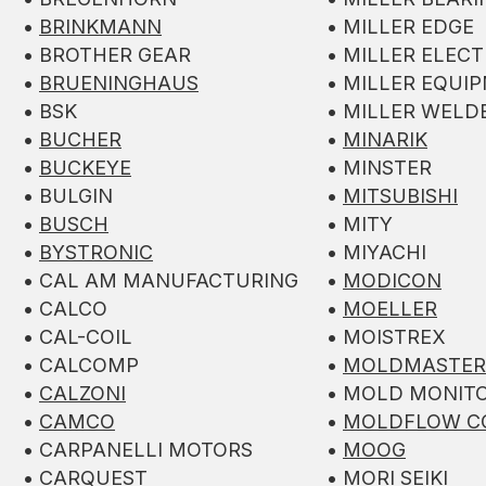
•
BRINKMANN
• MILLER EDGE
• BROTHER GEAR
• MILLER ELECT
•
BRUENINGHAUS
• MILLER EQUI
• BSK
• MILLER WELD
•
BUCHER
•
MINARIK
•
BUCKEYE
• MINSTER
• BULGIN
•
MITSUBISHI
•
BUSCH
• MITY
•
BYSTRONIC
• MIYACHI
• CAL AM MANUFACTURING
•
MODICON
• CALCO
•
MOELLER
• CAL-COIL
• MOISTREX
• CALCOMP
•
MOLDMASTER
•
CALZONI
• MOLD MONIT
•
CAMCO
•
MOLDFLOW C
• CARPANELLI MOTORS
•
MOOG
• CARQUEST
• MORI SEIKI