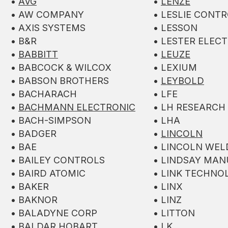
•
AVG
•
LENZE
• AW COMPANY
• LESLIE CONT
• AXIS SYSTEMS
• LESSON
• B&R
• LESTER ELECT
•
BABBITT
•
LEUZE
• BABCOCK & WILCOX
• LEXIUM
• BABSON BROTHERS
•
LEYBOLD
• BACHARACH
• LFE
•
BACHMANN ELECTRONIC
• LH RESEARCH
• BACH-SIMPSON
• LHA
• BADGER
•
LINCOLN
• BAE
• LINCOLN WEL
• BAILEY CONTROLS
• LINDSAY MA
• BAIRD ATOMIC
• LINK TECHNOL
• BAKER
• LINX
• BAKNOR
• LINZ
• BALADYNE CORP
• LITTON
• BALDAR HOBART
• LK