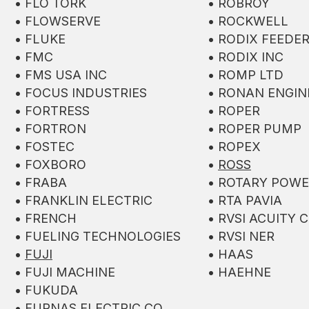
• FLO TORK
• ROBROY
• FLOWSERVE
• ROCKWELL
• FLUKE
• RODIX FEEDE
• FMC
• RODIX INC
• FMS USA INC
• ROMP LTD
• FOCUS INDUSTRIES
• RONAN ENGIN
• FORTRESS
• ROPER
• FORTRON
• ROPER PUMP
• FOSTEC
• ROPEX
• FOXBORO
•
ROSS
• FRABA
• ROTARY POW
• FRANKLIN ELECTRIC
• RTA PAVIA
• FRENCH
• RVSI ACUITY 
• FUELING TECHNOLOGIES
• RVSI NER
•
FUJI
• HAAS
• FUJI MACHINE
• HAEHNE
• FUKUDA
• FURNAS ELECTRIC CO