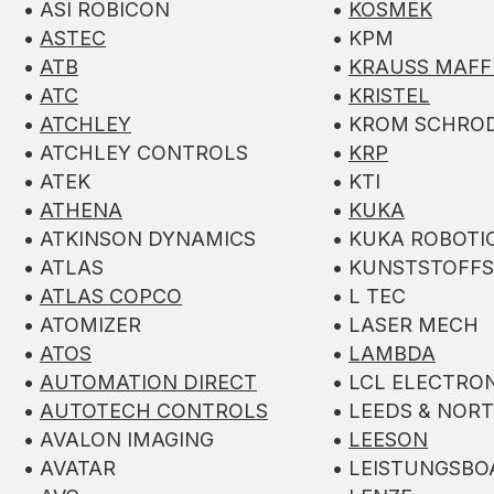
• ASI ROBICON
•
KOSMEK
•
ASTEC
• KPM
•
ATB
•
KRAUSS MAFF
•
ATC
•
KRISTEL
•
ATCHLEY
• KROM SCHRO
• ATCHLEY CONTROLS
•
KRP
• ATEK
• KTI
•
ATHENA
•
KUKA
• ATKINSON DYNAMICS
• KUKA ROBOTI
• ATLAS
• KUNSTSTOFF
•
ATLAS COPCO
• L TEC
• ATOMIZER
• LASER MECH
•
ATOS
•
LAMBDA
•
AUTOMATION DIRECT
• LCL ELECTRO
•
AUTOTECH CONTROLS
• LEEDS & NOR
• AVALON IMAGING
•
LEESON
• AVATAR
• LEISTUNGSB