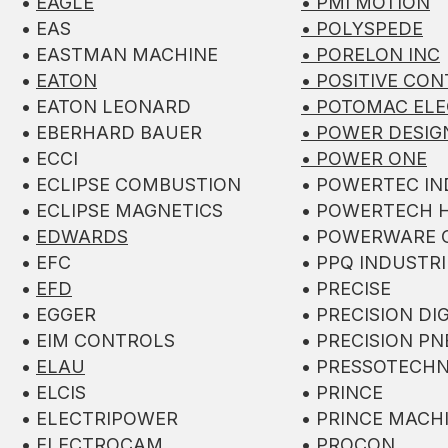
•
EAGLE
• PMI MOTION
• EAS
• POLYSPEDE
• EASTMAN MACHINE
• PORELON INC
•
EATON
• POSITIVE CO
• EATON LEONARD
• POTOMAC ELE
• EBERHARD BAUER
• POWER DESIG
• ECCI
•
POWER ONE
• ECLIPSE COMBUSTION
• POWERTEC IN
• ECLIPSE MAGNETICS
• POWERTECH H
•
EDWARDS
• POWERWARE 
• EFC
• PPQ INDUSTRI
•
EFD
• PRECISE
• EGGER
• PRECISION DI
• EIM CONTROLS
• PRECISION P
•
ELAU
• PRESSOTECHN
• ELCIS
• PRINCE
• ELECTRIPOWER
• PRINCE MACH
• ELECTROCAM
• PROCON