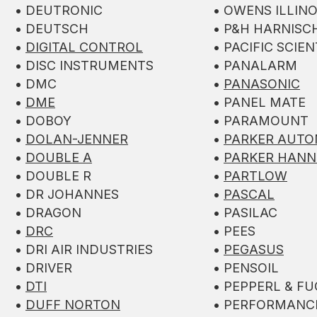
• DEUTRONIC
• OWENS ILLINO
• DEUTSCH
• P&H HARNISC
•
DIGITAL CONTROL
• PACIFIC SCIEN
• DISC INSTRUMENTS
• PANALARM
• DMC
•
PANASONIC
•
DME
• PANEL MATE
• DOBOY
• PARAMOUNT
•
DOLAN-JENNER
•
PARKER AUTO
•
DOUBLE A
•
PARKER HANN
• DOUBLE R
•
PARTLOW
• DR JOHANNES
•
PASCAL
• DRAGON
• PASILAC
•
DRC
• PEES
• DRI AIR INDUSTRIES
•
PEGASUS
• DRIVER
• PENSOIL
•
DTI
• PEPPERL & F
•
DUFF NORTON
• PERFORMANC