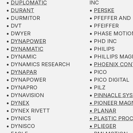
•
DUPLOMATIC
INC
•
DURANT
•
PERSKE
• DURMITOR
• PFEFFER AND
• DVT
• PFEIFFER
• DWYER
• PHASE MOTI
•
DYNAPOWER
• PHD INC
•
DYNAMATIC
• PHILIPS
• DYNAMIC
• PHILLIPS MA
• DYNAMICS RESEARCH
•
PHOENIX CON
•
DYNAPAR
• PICO
• DYNAPOWER
• PICO DIGITAL
• DYNAPRO
• PILZ
• DYNAVISION
•
PINNACLE SYS
•
DYNEX
• PIONEER MAG
• DYNEX RIVETT
• PLANAR
• DYNICS
• PLASTIC PRO
• DYNISCO
• PLIEGER