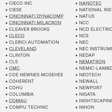
• CIECO INC
•
NANOTEC
• CIESE
• NATIONAL IN
•
CINCINNATI DYNACOMP
• NATUS
•
CINCINNATI MILACRON
• NCC
• CLEAVER BROOKS
• NCD ELECTRI
•
CLECO
• NCS
• CLERICI AUTOMATION
• NEC
•
CLEVELAND
• NEC INSTRUM
• CLINTON
• NEDAP
• CLS
•
NEMATRON
•
CMC
• NEMIC-LAMB
• COE NEWNES MCGEHEE
• NEOTECH
• COHERENT
• NEWALL
• COHU
• NEWPORT
• COLUMBIA
• NIGATA
•
COMAU
• NIGHTSCAPIN
• COMPU TECHNIC
• NIHON