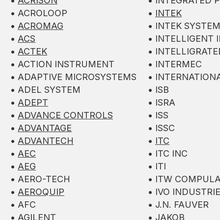
•
ACRISON
• INTEGRATED 
• ACROLOOP
•
INTEK
•
ACROMAG
• INTEK SYSTE
•
ACS
• INTELLIGENT 
•
ACTEK
• INTELLIGRAT
• ACTION INSTRUMENT
• INTERMEC
• ADAPTIVE MICROSYSTEMS
• INTERNATION
• ADEL SYSTEM
• ISB
•
ADEPT
• ISRA
•
ADVANCE CONTROLS
• ISS
•
ADVANTAGE
• ISSC
•
ADVANTECH
•
ITC
•
AEC
• ITC INC
•
AEG
• ITI
• AERO-TECH
• ITW COMPUL
•
AEROQUIP
• IVO INDUSTRI
• AFC
• J.N. FAUVER
•
AGILENT
• JAKOB